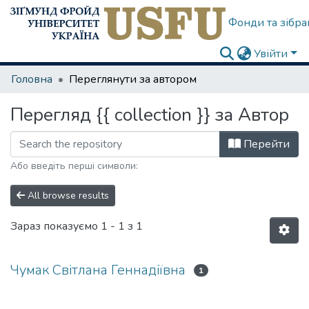
Фонди та зібра
Увійти
Головна
Переглянути за автором
Перегляд {{ collection }} за Автор
Перейти
Або введіть перші символи:
All browse results
Зараз показуємо
1 - 1 з 1
Чумак Світлана Геннадіївна
1