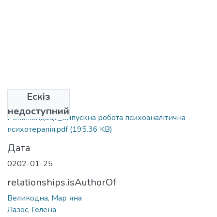
Ескіз
Файли
недоступний
Рекомендації_випускна робота психоаналітична
психотерапія.pdf
(195.36 KB)
Дата
0202-01-25
relationships.isAuthorOf
Великодна, Марʼяна
Лазос, Гелена