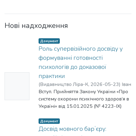
Нові надходження
Документ
Роль супервізійного досвіду у
формуванні готовності
психологів до доказової
практики
Ескіз
(
Видавництво Ліра-К
,
2026-05-23
)
Іван
недосту
Клименко, доктор психологічних наук,
Вступ. Прийняття Закону України «Про
пний
завідувач, професор кафедри
систему охорони психічного здоров’я в
психології Зіґмунд Фройд Університет
Україні» від 15.01.2025 (№ 4223-IX)
Україна
стало новим етапом у розвитку сфери
психічного здоров’я, закріпивши на
Документ
законодавчому рівні пріоритет методів
Досвід мовного барʼєру:
із доведеною ефективністю та наукову