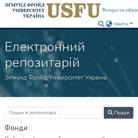
Фонди та зібра
Увійти
Електронний
репозитарій
Зіґмунд Фройд Університет Україна
Пошук
Фонди