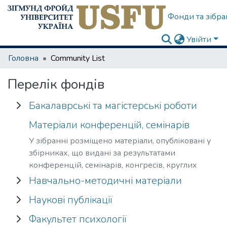
Фонди та зібра
Увійти
Головна
Community List
Перелік фондів
Бакалаврські та магістерські роботи
Expand Бакалаврські та магістерські роботи
Матеріали конференцій, семінарів
У зібранні розміщено матеріали, опубліковані у
збірниках, що видані за результатами
конференцій, семінарів, конгресів, круглих
столів тощо.
Навчально-методичні матеріали
Expand Навчально-методичні матеріали
Наукові публікації
Expand Наукові публікації
Факультет психології
Expand Факультет психології