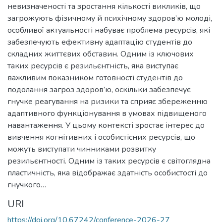
невизначеності та зростання кількості викликів, що
загрожують фізичному й психічному здоров’ю молоді,
особливої актуальності набуває проблема ресурсів, які
забезпечують ефективну адаптацію студентів до
складних життєвих обставин. Одним із ключових
таких ресурсів є резильєнтність, яка виступає
важливим показником готовності студентів до
подолання загроз здоров’ю, оскільки забезпечує
гнучке реагування на ризики та сприяє збереженню
адаптивного функціонування в умовах підвищеного
навантаження. У цьому контексті зростає інтерес до
вивчення когнітивних і особистісних ресурсів, що
можуть виступати чинниками розвитку
резильєнтності. Одним із таких ресурсів є світоглядна
пластичність, яка відображає здатність особистості до
гнучкого…
URI
https://doi.org/10.67242/conference-2026-27