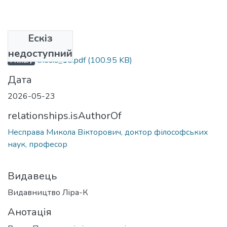
Ескіз
Файли
недоступний
thesis_10.pdf
(100.95 KB)
Primary
Дата
2026-05-23
relationships.isAuthorOf
Несправа Микола Вікторович, доктор філософських
наук, професор
Видавець
Видавництво Ліра-К
Анотація