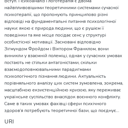
Вступ. Психоаналіз і логотерапія є двома
найвпливовішими теоретичними системами сучасної
психотерапії, що пропонують принципово різні
відповіді на фундаментальні питання психологічної
науки: якою є природа людини, що є рушієм її
поведінки та яке місце посідає сенс у структурі
особистісної мотивації. Засновані відповідно
Зігмундом Фройдом і Віктором Франклом, вони
виникли у взаємній полеміці, однак у сучасних умовах
постають не стільки антагоністами, скільки
взаємодоповнювальними парадигмами
психологічного пізнання людини. Актуальність
порівняльного аналізу цих систем зумовлена, зокрема,
масштабною екзистенційною кризою, яку переживає
українське суспільство внаслідок воєнного конфлікту.
Саме в таких умовах фахівці сфери психічного
здоров’я потребують теоретичної бази, що поєднує…
URI