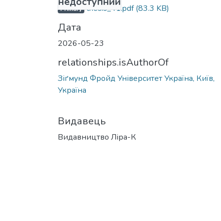
недоступний
thesis_41.pdf
(83.3 KB)
Primary
Дата
2026-05-23
relationships.isAuthorOf
Зіґмунд Фройд Університет Україна, Київ,
Україна
Видавець
Видавництво Ліра-К