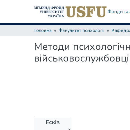
Фонди та 
Головна
Факультет психології
Кафедра
Методи психологічн
військовослужбовці
Ескіз
Файли