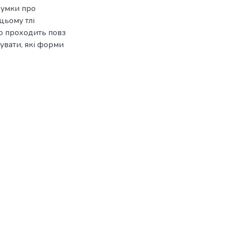
думки про
цьому тлі
бо проходить повз
ясувати, які форми