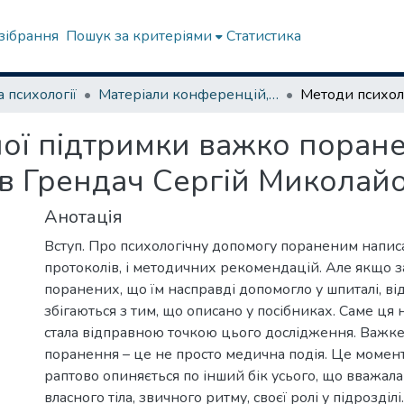
зібрання
Пошук за критеріями
Статистика
 психології
Матеріали конференцій, семінарів
ої підтримки важко поран
в Грендач Сергій Миколайо
Анотація
Вступ. Про психологічну допомогу пораненим написа
протоколів, і методичних рекомендацій. Але якщо 
поранених, що їм насправді допомогло у шпиталі, від
збігаються з тим, що описано у посібниках. Саме ця н
стала відправною точкою цього дослідження. Важк
поранення – це не просто медична подія. Це момен
раптово опиняється по інший бік усього, що вважал
власного тіла, звичного ритму, своєї ролі у підрозділі