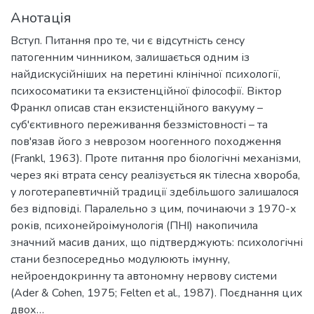
Анотація
Вступ. Питання про те, чи є відсутність сенсу
патогенним чинником, залишається одним із
найдискусійніших на перетині клінічної психології,
психосоматики та екзистенційної філософії. Віктор
Франкл описав стан екзистенційного вакууму –
суб'єктивного переживання беззмістовності – та
пов'язав його з неврозом ноогенного походження
(Frankl, 1963). Проте питання про біологічні механізми,
через які втрата сенсу реалізується як тілесна хвороба,
у логотерапевтичній традиції здебільшого залишалося
без відповіді. Паралельно з цим, починаючи з 1970-х
років, психонейроімунологія (ПНІ) накопичила
значний масив даних, що підтверджують: психологічні
стани безпосередньо модулюють імунну,
нейроендокринну та автономну нервову системи
(Ader & Cohen, 1975; Felten et al., 1987). Поєднання цих
двох…