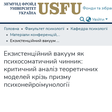
Фонди та зібра
Увійти
Головна
Факультет психології
Кафедра психології
Матеріали конференцій, семінарів
Екзистенційний вакуум як психосоматичний чинник: критичний аналіз теоретичних моделей крізь призму психонейроімунології
Екзистенційний вакуум як
психосоматичний чинник:
критичний аналіз теоретичних
моделей крізь призму
психонейроімунології