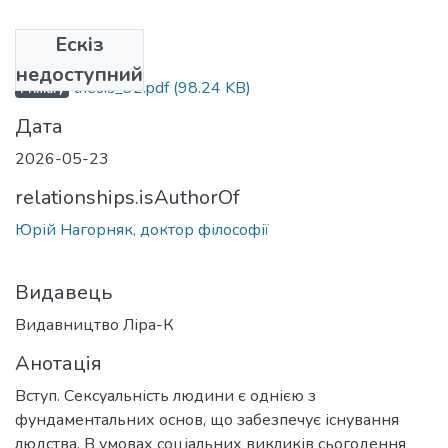
Ескіз
Файли
недоступний
thesis_32.pdf
(98.24 KB)
Primary
Дата
2026-05-23
relationships.isAuthorOf
Юрій Нагорняк, доктор філософії
Видавець
Видавництво Ліра-К
Анотація
Вступ. Сексуальність людини є однією з
фундаментальних основ, що забезпечує існування
людства. В умовах соціальних викликів сьогодення