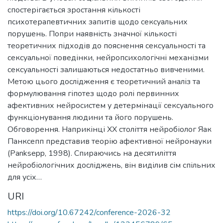
спостерігається зростання кількості
психотерапевтичних запитів щодо сексуальних
порушень. Попри наявність значної кількості
теоретичних підходів до пояснення сексуальності та
сексуальної поведінки, нейропсихологічні механізми
сексуальності залишаються недостатньо вивченими.
Метою цього дослідження є теоретичний аналіз та
формулювання гіпотез щодо ролі первинних
афективних нейросистем у детермінації сексуального
функціонування людини та його порушень.
Обговорення. Наприкінці XX століття нейробіолог Яак
Панксепп представив теорію афективної нейронауки
(Panksepp, 1998). Спираючись на десятиліття
нейробіологічних досліджень, він виділив сім спільних
для усіх…
URI
https://doi.org/10.67242/conference-2026-32