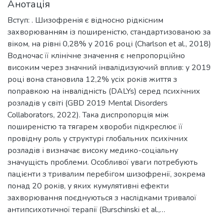
Анотація
Вступ: . Шизофренія є відносно рідкісним
захворюванням із поширеністю, стандартизованою за
віком, на рівні 0,28% у 2016 році (Charlson et al., 2018)
Водночас її клінічне значення є непропорційно
високим через значний інвалідизуючий вплив: у 2019
році вона становила 12,2% усіх років життя з
поправкою на інвалідність (DALYs) серед психічних
розладів у світі (GBD 2019 Mental Disorders
Collaborators, 2022). Така диспропорція між
поширеністю та тягарем хвороби підкреслює її
провідну роль у структурі глобальних психічних
розладів і визначає високу медико-соціальну
значущість проблеми. Особливої уваги потребують
пацієнти з тривалим перебігом шизофренії, зокрема
понад 20 років, у яких кумулятивні ефекти
захворювання поєднуються з наслідками тривалої
антипсихотичної терапії (Burschinski et al.,…