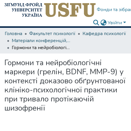
Фонди та зібра
Увійти
Головна
Факультет психології
Кафедра психології
Матеріали конференцій, семінарів
Гормони та нейробіологічні маркери (грелін, BDNF, MMP-9) у контексті доказово обґрунтованої клініко-психологічної практики при тривало протікаючій шизофренії
Гормони та нейробіологічні
маркери (грелін, BDNF, MMP-9) у
контексті доказово обґрунтованої
клініко-психологічної практики
при тривало протікаючій
шизофренії