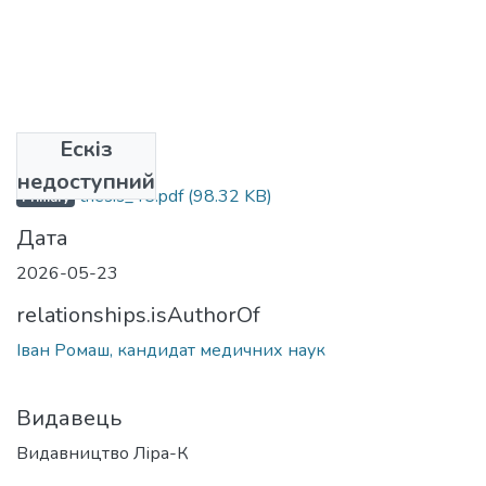
Ескіз
Файли
недоступний
thesis_45.pdf
(98.32 KB)
Primary
Дата
2026-05-23
relationships.isAuthorOf
Іван Ромаш, кандидат медичних наук
Видавець
Видавництво Ліра-К