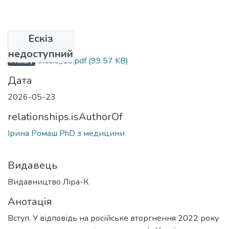
Ескіз
Файли
недоступний
thesis_13.pdf
(99.57 KB)
Primary
Дата
2026-05-23
relationships.isAuthorOf
Ірина Ромаш PhD з медицини
Видавець
Видавництво Ліра-К
Анотація
Вступ. У відповідь на російське вторгнення 2022 року