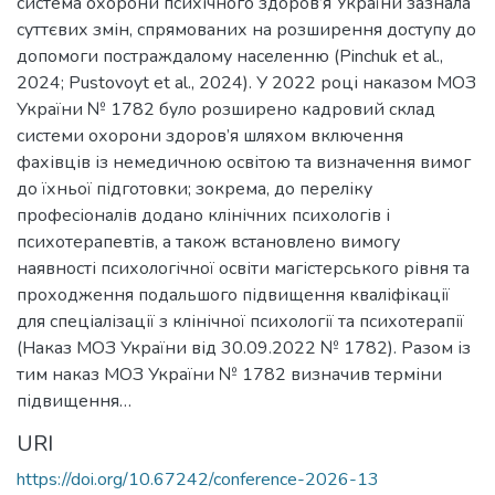
система охорони психічного здоров’я України зазнала
суттєвих змін, спрямованих на розширення доступу до
допомоги постраждалому населенню (Pinchuk et al.,
2024; Pustovoyt et al., 2024). У 2022 році наказом МОЗ
України № 1782 було розширено кадровий склад
системи охорони здоров’я шляхом включення
фахівців із немедичною освітою та визначення вимог
до їхньої підготовки; зокрема, до переліку
професіоналів додано клінічних психологів і
психотерапевтів, а також встановлено вимогу
наявності психологічної освіти магістерського рівня та
проходження подальшого підвищення кваліфікації
для спеціалізації з клінічної психології та психотерапії
(Наказ МОЗ України від 30.09.2022 № 1782). Разом із
тим наказ МОЗ України № 1782 визначив терміни
підвищення…
URI
https://doi.org/10.67242/conference-2026-13