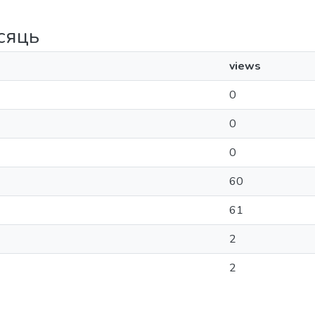
ісяць
views
0
0
0
60
61
2
2