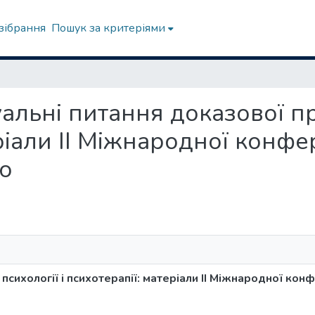
зібрання
Пошук за критеріями
альні питання доказової пр
еріали ІІ Міжнародної конфер
ю
 психології і психотерапії: матеріали ІІ Міжнародної ко