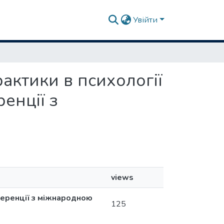
Увійти
актики в психології
енції з
views
нференції з міжнародною
125