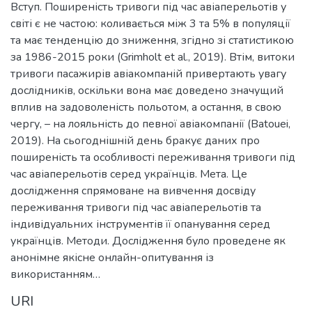
Вступ. Поширеність тривоги під час авіаперельотів у
світі є не частою: коливається між 3 та 5% в популяції
та має тенденцію до зниження, згідно зі статистикою
за 1986-2015 роки (Grimholt et al., 2019). Втім, витоки
тривоги пасажирів авіакомпаній привертають увагу
дослідників, оскільки вона має доведено значущий
вплив на задоволеність польотом, а остання, в свою
чергу, – на лояльність до певної авіакомпанії (Batouei,
2019). На сьогоднішній день бракує даних про
поширеність та особливості переживання тривоги під
час авіаперельотів серед українців. Мета. Це
дослідження спрямоване на вивчення досвіду
переживання тривоги під час авіаперельотів та
індивідуальних інструментів її опанування серед
українців. Методи. Дослідження було проведене як
анонімне якісне онлайн-опитування із
використанням…
URI