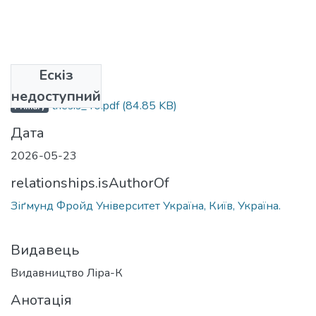
Ескіз
Файли
недоступний
thesis_40.pdf
(84.85 KB)
Primary
Дата
2026-05-23
relationships.isAuthorOf
Зіґмунд Фройд Університет Україна, Київ, Україна.
Видавець
Видавництво Ліра-К
Анотація