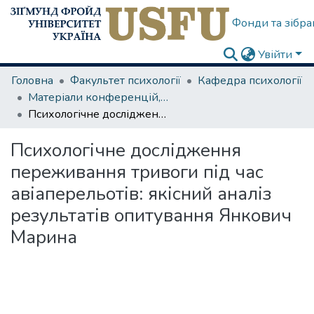
Фонди та зібра
Увійти
Головна
Факультет психології
Кафедра психології
Матеріали конференцій, семінарів
Психологічне дослідження переживання тривоги під час авіаперельотів: якісний аналіз результатів опитування Янкович Марина
Психологічне дослідження
переживання тривоги під час
авіаперельотів: якісний аналіз
результатів опитування Янкович
Марина