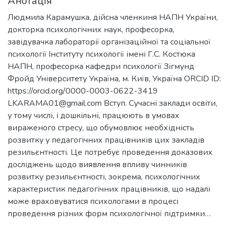
Анотація
Людмила Карамушка, дійсна членкиня НАПН України,
докторка психологічних наук, професорка,
завідувачка лабораторії організаційної та соціальної
психології Інституту психології імені Г.С. Костюка
НАПН, професорка кафедри психології Зігмунд
Фройд Університету Україна, м. Київ, Україна ORCID ID:
https://orcid.org/0000-0003-0622-3419
LKARAMA01@gmail.com Вступ. Сучасні заклади освіти,
у тому числі, і дошкільні, працюють в умовах
вираженого стресу, що обумовлює необхідність
розвитку у педагогічних працівників цих закладів
резильєнтності. Це потребує проведення доказових
досліджень щодо виявлення впливу чинників
розвитку резильєнтності, зокрема, психологічних
характеристик педагогічних працівників, що надалі
може враховуватися психологами в процесі
проведення різних форм психологічної підтримки…