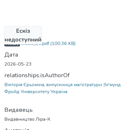
Ескіз
Файли
недоступний
thesis_20.pdf
(100.36 KB)
Primary
Дата
2026-05-23
relationships.isAuthorOf
Вікторія Єрьоміна, випускниця магістратури Зіґмунд
Фройд Університету Україна
Видавець
Видавництво Ліра-К