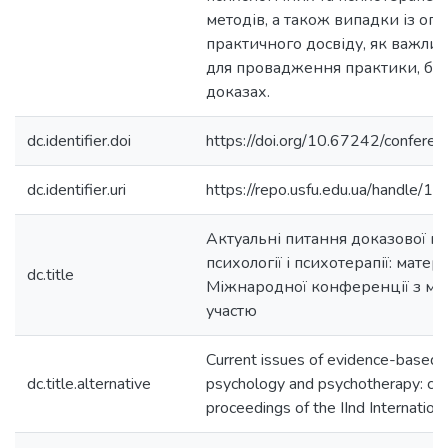
методів, а також випадки із оп
практичного досвіду, як важлив
для провадження практики, баз
доказах.
dc.identifier.doi
https://doi.org/10.67242/confere
dc.identifier.uri
https://repo.usfu.edu.ua/handle/
Актуальні питання доказової п
психології і психотерапії: матеріа
dc.title
Міжнародної конференції з м
участю
Current issues of evidence-based p
dc.title.alternative
psychology and psychotherapy: co
proceedings of the IInd Internation