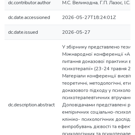
dc.contributor.author
М.С. Великодна, Г.П. Лазос, І.С.
dc.date.accessioned
2026-05-27T18:24:01Z
dc.date.issued
2026-05-27
У збірнику представлено тези д
Міжнародної конференції «Акт
питання доказової практики в пс
психотерапії» (23-24 травня 202
Матеріали конференції висвіт
теоретичні, методологічні, етич
доказового підходу у психологі
психотерапевтичних втручання
dc.description.abstract
Доповідачами представлені ре
емпіричних соціально-психолог
клініко- психологічних дослідж
випробувань дієвості та ефекти
психологічних та психотерапев